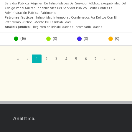
Servidor Público, Régimen De Inhabilidades Del Servidor Público, Exequibilidad Del
Código Penal Militar, Inhabilidades Del Servidor Público, Delito Contra La
Administración Pública, Patrimonio
Patrones fácticos:
Inhabilidad Intemporal, Condenados Por Delitos Con El
Patrimonio Público., Monto De La Inhabilidad
Análisis jurídico:
Régimen de inhabilidades e incompatibilidades
(16)
(0)
(0)
(0)
«
‹
1
2
3
4
5
6
7
›
»
Analítica.