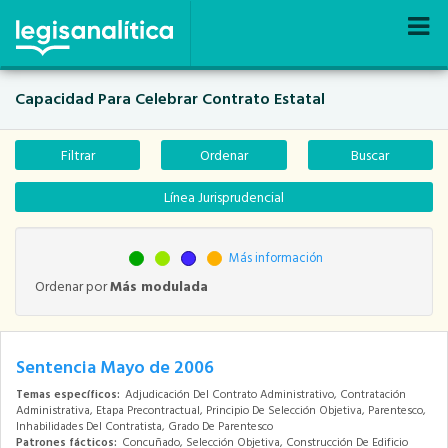
Nav
Capacidad Para Celebrar Contrato Estatal
Filtrar
Ordenar
Buscar
Línea Jurisprudencial
Más información
Ordenar por
Más modulada
Sentencia Mayo de 2006
Temas específicos:
Adjudicación Del Contrato Administrativo, Contratación
Administrativa, Etapa Precontractual, Principio De Selección Objetiva, Parentesco,
Inhabilidades Del Contratista, Grado De Parentesco
Patrones fácticos:
Concuñado, Selección Objetiva, Construcción De Edificio